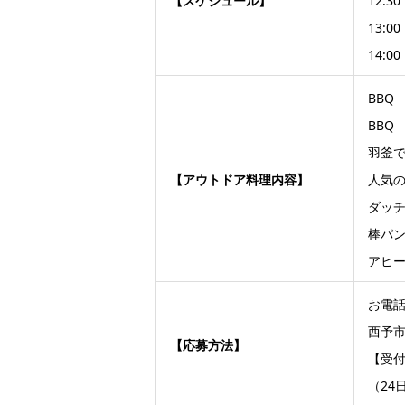
【スケジュール】
12:3
13:0
14:0
BBQ
BBQ
羽釜
【アウトドア料理内容】
人気
ダッ
棒パ
アヒ
お電
西予
【応募方法】
【受付時
（24